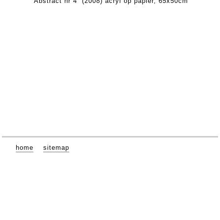
“Abstract nr 4” (2008) acryl op papier, 65x50cm
home
sitemap